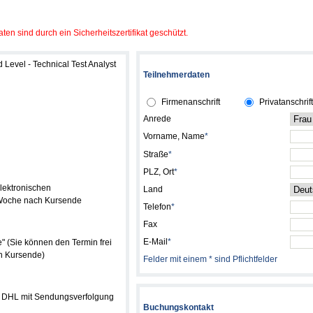
ten sind durch ein Sicherheitszertifikat geschützt.
 Level - Technical Test Analyst
Teilnehmerdaten
Firmenanschrift
Privatanschrift
Anrede
Vorname, Name
*
Straße
*
PLZ, Ort
*
lektronischen
Land
 Woche nach Kursende
Telefon
*
Fax
E-Mail
*
(Sie können den Termin frei
ch Kursende)
Felder mit einem * sind Pflichtfelder
r DHL mit Sendungsverfolgung
Buchungskontakt