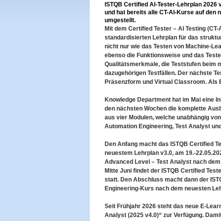
ISTQB Certified AI-Tester-Lehrplan 2026 v
und hat bereits alle CT-AI-Kurse auf den
umgestellt.
Mit dem Certified Tester – AI Testing (CT-
standardisierten Lehrplan für das strukt
nicht nur wie das Testen von Machine-Lea
ebenso die Funktionsweise und das Teste
Qualitätsmerkmale, die Teststufen beim 
dazugehörigen Testfällen. Der nächste Ter
Präsenzform und Virtual Classroom. Als E
Knowledge Department hat im Mai eine Ini
den nächsten Wochen die komplette Ausb
aus vier Modulen, welche unabhängig von
Automation Engineering, Test Analyst und
Den Anfang macht das ISTQB Certified T
neuestem Lehrplan v3.0, am 19.-22.05.202
Advanced Level – Test Analyst nach dem 
Mitte Juni findet der ISTQB Certified Tes
statt. Den Abschluss macht dann der IST
Engineering-Kurs nach dem neuesten Lehr
Seit Frühjahr 2026 steht das neue E-Lear
Analyst (2025 v4.0)“ zur Verfügung. Dam