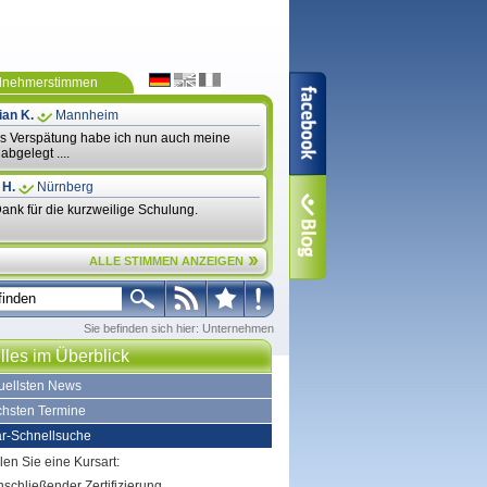
ilnehmerstimmen
ian K.
Mannheim
as Verspätung habe ich nun auch meine
abgelegt ....
 H.
Nürnberg
ank für die kurzweilige Schulung.
ALLE STIMMEN ANZEIGEN
Sie befinden sich hier:
Unternehmen
lles im Überblick
tuellsten News
chsten Termine
r-Schnellsuche
len Sie eine Kursart:
nschließender Zertifizierung