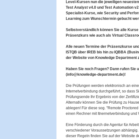
Level-Kursen nun die jeweiligen neueste
Test Analyst v4.0 und Test Automation v
Specialist-Kurse, wie Security und Perfo
Learning zum Wunschtermin gebucht wer
Selbstverständlich können Sie alle Kurse
Präsenzkurs wie auch als Virtual Classro
Alle neuen Termine der Präsenzkurse und
ISTQB über IREB bis hin zu IQBBA (Busines
der Website von Knowledge Department z
Haben Sie noch Fragen? Dann rufen Sie u
(info@knowledge-department.de)!
Die Prüfungen werden elektronisch an ein
Internetverbindung durchgeführt, so dass Si
Prüfungsende Ihr Ergebnis von der Zertifizi
Alternativ können Sie die Prüfung zu Hau
ablegen! Für diese sog. "Remote Proctored
einen Rechner mit Itnernetverbindung und
Eine Förderung durch die Agentur für Arbeit 
verschiedener Voraussetzungen abhängig
dieser Regeln finden Sie auf der Website der