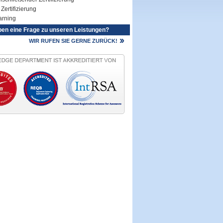
Zertifizierung
arning
ben eine Frage zu unseren Leistungen?
WIR RUFEN SIE GERNE ZURÜCK!