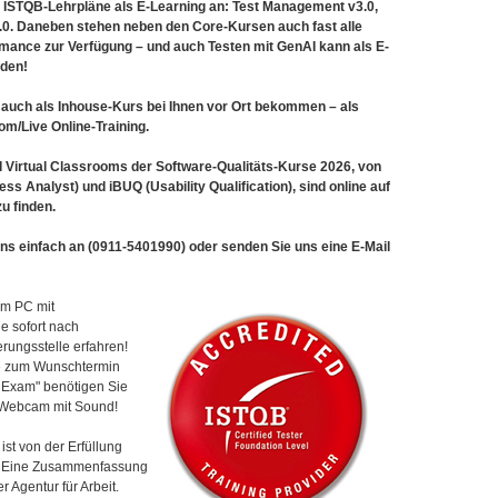
n ISTQB-Lehrpläne als E-Learning an: Test Management v3.0,
2.0. Daneben stehen neben den Core-Kursen auch fast alle
rmance zur Verfügung – und auch Testen mit GenAI kann als E-
den!
 auch als Inhouse-Kurs bei Ihnen vor Ort bekommen – als
om/Live Online-Training.
 Virtual Classrooms der Software-Qualitäts-Kurse 2026, von
s Analyst) und iBUQ (Usability Qualification), sind online auf
u finden.
ns einfach an (0911-5401990) oder senden Sie uns eine E-Mail
em PC mit
e sofort nach
erungsstelle erfahren!
se zum Wunschtermin
 Exam" benötigen Sie
 Webcam mit Sound!
ist von der Erfüllung
. Eine Zusammenfassung
 Agentur für Arbeit.