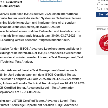
2.0, akkreditiert
ohne 
 neuen Lehrplan
E-Le
AI) v2.0 bietet das ISTQB seit Mai 2026 einen international
Sie ha
urierte Testen von KI-basierten Systemen. Teilnehmer lernen
rning-Modellen geplant und implementiert wird, sondern
n von neuronalen Netzen, die ISO/IEC 25059
maschinellen Lernen und das Entwerfen und Ausführen von
min mit Termingarantie hierzu ist am 30.06.-03.07.2026 – in
-Learning wird er noch vor Pfingsten buchbar sein.
tiative für den ISTQB Advanced Level gestartet und bietet in
ildungsreihe hierzu an. Der ISTQB Advanced Level besteht
einander absolviert werden können – Test Management, Test
 Technical Test Analyst.
ester, Advanced Level – Test Management-Seminar nach
6. Im Juni geht es dann mit dem ISTQB Certified Tester,
neuesten Lehrplan v4.0 aus 2025 am 09.-12.06.2026 weiter.
ter, Advanced Level – Technical Test Analyst am 16.-19.06.2026,
QB Certified Tester, Advanced Level – Test Automation
plan v2.0 am 12.-14.08.2026.
ning zum „ISTQB Certified Tester, Advanced Level - Test
it bietet Knowledge Department bei allen ISTQB Advanced