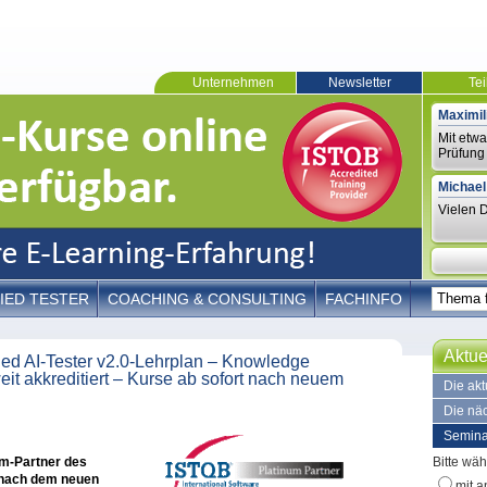
Unternehmen
Newsletter
Te
Maximil
Mit etw
Prüfung 
Michael
Vielen D
IED TESTER
COACHING & CONSULTING
FACHINFO
Aktue
fied AI-Tester v2.0-Lehrplan – Knowledge
eit akkreditiert – Kurse ab sofort nach neuem
Die ak
Die nä
Semina
um-Partner des
Bitte wäh
h nach dem neuen
mit a