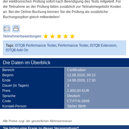
der elektronischen Prüfung sofort nach Beendigung des Tests mitgeteilt. Für
die Teilnahme an der Prüfung fallen zusätzlich zur Teilnahmegebühr Kosten
an. Bei der Online-Buchung können Sie die Prüfung als zusätzliche
Buchungsoption gleich mitbestellen!
Teilnehmerbewertungen:
Tags:
ISTQB Performance Tester
,
Performance Tester
,
ISTQB Extension
,
ISTQB Add On
Die Daten im Überblick
Bereich
Certification
Beginn
12.08.2026, 09:15
Ende
14.08.2026, 17:30
Dauer (in Tagen)
3
Preis
1.800,00 EUR
Sprache
Deutsch
Code
CT-PT-N-2608
Kontakt-Person
Stefan Wirth
Alle Preise zzgl. der gesetzlichen Mehrwertsteuer.
Sie haben eine Frage zu dieser Veranstaltung?