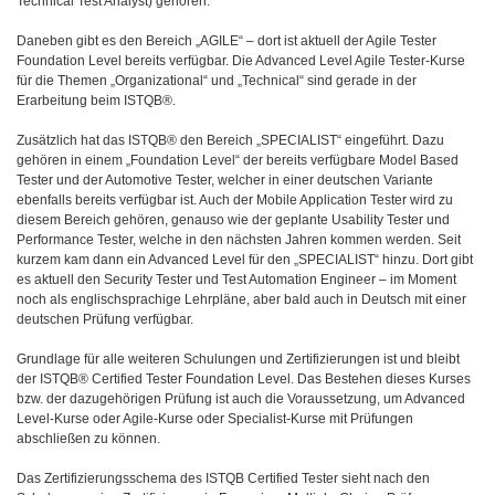
Technical Test Analyst) gehören.
Daneben gibt es den Bereich „AGILE“ – dort ist aktuell der Agile Tester
Foundation Level bereits verfügbar. Die Advanced Level Agile Tester-Kurse
für die Themen „Organizational“ und „Technical“ sind gerade in der
Erarbeitung beim ISTQB®.
Zusätzlich hat das ISTQB® den Bereich „SPECIALIST“ eingeführt. Dazu
gehören in einem „Foundation Level“ der bereits verfügbare Model Based
Tester und der Automotive Tester, welcher in einer deutschen Variante
ebenfalls bereits verfügbar ist. Auch der Mobile Application Tester wird zu
diesem Bereich gehören, genauso wie der geplante Usability Tester und
Performance Tester, welche in den nächsten Jahren kommen werden. Seit
kurzem kam dann ein Advanced Level für den „SPECIALIST“ hinzu. Dort gibt
es aktuell den Security Tester und Test Automation Engineer – im Moment
noch als englischsprachige Lehrpläne, aber bald auch in Deutsch mit einer
deutschen Prüfung verfügbar.
Grundlage für alle weiteren Schulungen und Zertifizierungen ist und bleibt
der ISTQB® Certified Tester Foundation Level. Das Bestehen dieses Kurses
bzw. der dazugehörigen Prüfung ist auch die Voraussetzung, um Advanced
Level-Kurse oder Agile-Kurse oder Specialist-Kurse mit Prüfungen
abschließen zu können.
Das Zertifizierungsschema des ISTQB Certified Tester sieht nach den