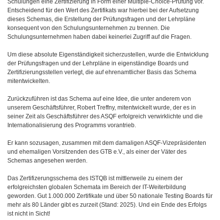
Schulungen eine Zertifizierung in Form einer Multiple-Choice-Prüfung vor.
Entscheidend für den Wert des Zertifikats war hierbei bei der Aufsetzung
dieses Schemas, die Erstellung der Prüfungsfragen und der Lehrpläne
konsequent von den Schulungsunternehmen zu trennen. Die
Schulungsunternehmen haben dabei keinerlei Zugriff auf die Fragen.
Um diese absolute Eigenständigkeit sicherzustellen, wurde die Entwicklung
der Prüfungsfragen und der Lehrpläne in eigenständige Boards und
Zertifizierungsstellen verlegt, die auf ehrenamtlicher Basis das Schema
mitentwickelten.
Zurückzuführen ist das Schema auf eine Idee, die unter anderem von
unserem Geschäftsführer, Robert Treffny, mitentwickelt wurde, der es in
seiner Zeit als Geschäftsführer des ASQF erfolgreich verwirklichte und die
Internationalisierung des Programms vorantrieb.
Er kann sozusagen, zusammen mit dem damaligen ASQF-Vizepräsidenten
und ehemaligen Vorsitzenden des GTB e.V., als einer der Väter des
Schemas angesehen werden.
Das Zertifizerungsschema des ISTQB ist mittlerweile zu einem der
erfolgreichsten globalen Schemata im Bereich der IT-Weiterbildung
geworden. Gut 1.000.000 Zertifikate und über 50 nationale Testing Boards für
mehr als 80 Länder gibt es zurzeit (Stand: 2025). Und ein Ende des Erfolgs
ist nicht in Sicht!