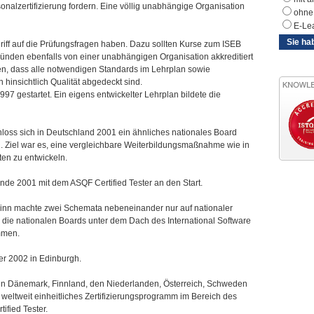
onalzertifizierung fordern. Eine völlig unabhängige Organisation
ohne 
E-Le
Sie ha
griff auf die Prüfungsfragen haben. Dazu sollten Kurse zum ISEB
Gründen ebenfalls von einer unabhängigen Organisation akkreditiert
den, dass alle notwendigen Standards im Lehrplan sowie
hinsichtlich Qualität abgedeckt sind.
7 gestartet. Ein eigens entwickelter Lehrplan bildete die
loss sich in Deutschland 2001 ein ähnliches nationales Board
 Ziel war es, eine vergleichbare Weiterbildungsmaßnahme wie in
ten zu entwickeln.
de 2001 mit dem ASQF Certified Tester an den Start.
Sinn machte zwei Schemata nebeneinander nur auf nationaler
 die nationalen Boards unter dem Dach des International Software
mmen.
er 2002 in Edinburgh.
s in Dänemark, Finnland, den Niederlanden, Österreich, Schweden
 weltweit einheitliches Zertifizierungsprogramm im Bereich des
ified Tester.