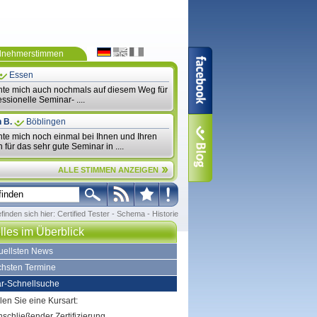
ilnehmerstimmen
Essen
hte mich auch nochmals auf diesem Weg für
essionelle Seminar- ....
 B.
Böblingen
hte mich noch einmal bei Ihnen und Ihren
 für das sehr gute Seminar in ....
ALLE STIMMEN ANZEIGEN
efinden sich hier:
Certified Tester
-
Schema
-
Historie
lles im Überblick
tuellsten News
chsten Termine
r-Schnellsuche
len Sie eine Kursart:
nschließender Zertifizierung