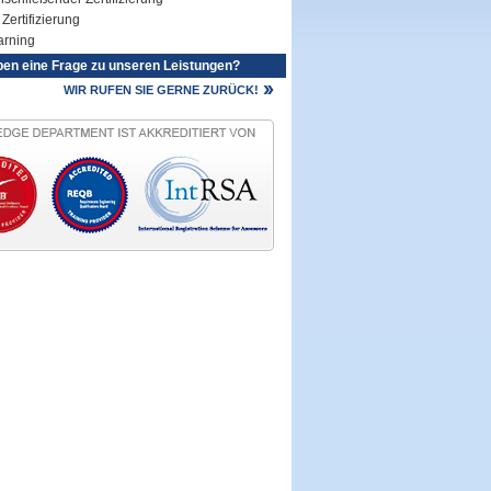
Zertifizierung
arning
ben eine Frage zu unseren Leistungen?
WIR RUFEN SIE GERNE ZURÜCK!