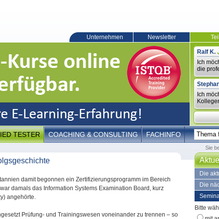
Unternehmen
Newsletter
Te
Ralf K.
Ich möc
die prof
Stephan
Ich möc
Kollegen
IED TESTER
COACHING & CONSULTING
FACHINFO
Sie b
Aktue
folgsgeschichte
Die ak
itannien damit begonnen ein Zertifizierungsprogramm im Bereich
Die nä
or war damals das Information Systems Examination Board, kurz
Semina
y) angehörte.
Bitte wäh
hgesetzt Prüfung- und Trainingswesen voneinander zu trennen – so
mit a