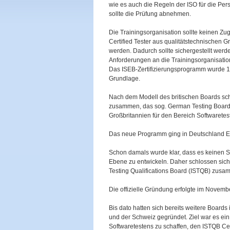
wie es auch die Regeln der ISO für die Pers
sollte die Prüfung abnehmen.
Die Trainingsorganisation sollte keinen Zu
Certified Tester aus qualitätstechnischen 
werden. Dadurch sollte sichergestellt wer
Anforderungen an die Trainingsorganisation 
Das ISEB-Zertifizierungsprogramm wurde 199
Grundlage.
Nach dem Modell des britischen Boards sch
zusammen, das sog. German Testing Board.
Großbritannien für den Bereich Softwaretes
Das neue Programm ging in Deutschland En
Schon damals wurde klar, dass es keinen 
Ebene zu entwickeln. Daher schlossen sich
Testing Qualifications Board (ISTQB) zusa
Die offizielle Gründung erfolgte im Novemb
Bis dato hatten sich bereits weitere Board
und der Schweiz gegründet. Ziel war es ein
Softwaretestens zu schaffen, den ISTQB Cert