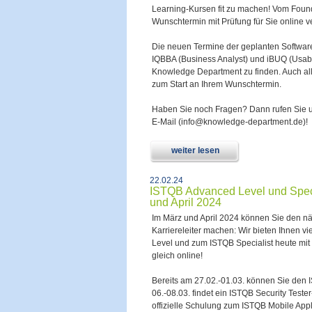
Learning-Kursen fit zu machen! Vom Founda
Wunschtermin mit Prüfung für Sie online v
Die neuen Termine der geplanten Software
IQBBA (Business Analyst) und iBUQ (Usabili
Knowledge Department zu finden. Auch alle
zum Start an Ihrem Wunschtermin.
Haben Sie noch Fragen? Dann rufen Sie u
E-Mail (info@knowledge-department.de)!
weiter lesen
22.02.24
ISTQB Advanced Level und Speci
und April 2024
Im März und April 2024 können Sie den näc
Karriereleiter machen: Wir bieten Ihnen 
Level und zum ISTQB Specialist heute mit
gleich online!
Bereits am 27.02.-01.03. können Sie den
06.-08.03. findet ein ISTQB Security Teste
offizielle Schulung zum ISTQB Mobile Appl