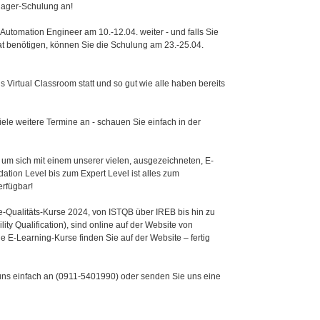
nager-Schulung an!
 Automation Engineer am 10.-12.04. weiter - und falls Sie
at benötigen, können Sie die Schulung am 23.-25.04.
s Virtual Classroom statt und so gut wie alle haben bereits
iele weitere Termine an - schauen Sie einfach in der
um sich mit einem unserer vielen, ausgezeichneten, E-
tion Level bis zum Expert Level ist alles zum
erfügbar!
-Qualitäts-Kurse 2024, von ISTQB über IREB bis hin zu
ty Qualification), sind online auf der Website von
 E-Learning-Kurse finden Sie auf der Website – fertig
ns einfach an (0911-5401990) oder senden Sie uns eine