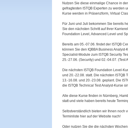
Nutzen Sie diese einmalige Chance in de
gefragtesten ISTQB Experten zu werden un
Kurse werden in Präsenzform, Virtual Cla
Für Juni und Juli bekommen Sie bereits 
Sie den nächsten Schritt auf Ihrer Karrie
Foundation Level, Advanced Level und Spe
Bereits am 05.-07.06. findet der ISTQB Cer
können Sie den IQBBA Business Analyst-K
Specialist-Module zum ISTQB Security Te
25.-27.06. (Security) und 02.-04.07. (Test
Die nächsten ISTQB Foundation Level-Kurse
und 20.-22.08. statt. Die nächsten ISTQB
13.-16.08. und 20.-23.08. geplant. Die IST
die ISTQB Technical Test Analyst-Kurse si
Alle diese Kurse finden in Nürnberg, Hambu
statt und viele haben bereits heute Termin
Selbstverständlich bieten wir Ihnen noch v
Terminliste hier auf der Website nach!
Oder nutzen Sie die die nächsten Wochen 