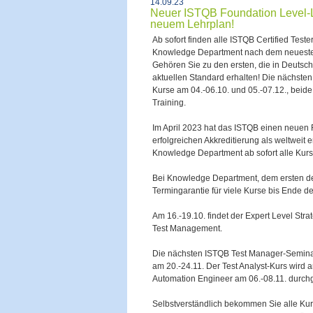
14.09.23
Neuer ISTQB Foundation Level-Le
neuem Lehrplan!
Ab sofort finden alle ISTQB Certified Test
Knowledge Department nach dem neuesten
Gehören Sie zu den ersten, die in Deutsch
aktuellen Standard erhalten! Die nächsten
Kurse am 04.-06.10. und 05.-07.12., beide
Training.
Im April 2023 hat das ISTQB einen neuen 
erfolgreichen Akkreditierung als weltweit
Knowledge Department ab sofort alle Kur
Bei Knowledge Department, dem ersten deu
Termingarantie für viele Kurse bis Ende d
Am 16.-19.10. findet der Expert Level Str
Test Management.
Die nächsten ISTQB Test Manager-Seminare 
am 20.-24.11. Der Test Analyst-Kurs wird a
Automation Engineer am 06.-08.11. durch
Selbstverständlich bekommen Sie alle Kur