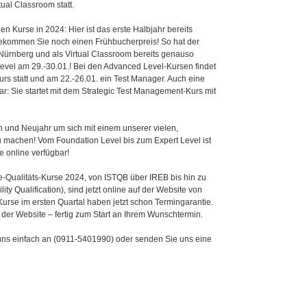
ual Classroom statt.
n Kurse in 2024: Hier ist das erste Halbjahr bereits
bekommen Sie noch einen Frühbucherpreis! So hat der
Nürnberg und als Virtual Classroom bereits genauso
Level am 29.-30.01.! Bei den Advanced Level-Kursen findet
urs statt und am 22.-26.01. ein Test Manager. Auch eine
r: Sie startet mit dem Strategic Test Management-Kurs mit
n und Neujahr um sich mit einem unserer vielen,
u machen! Vom Foundation Level bis zum Expert Level ist
e online verfügbar!
-Qualitäts-Kurse 2024, von ISTQB über IREB bis hin zu
ty Qualification), sind jetzt online auf der Website von
urse im ersten Quartal haben jetzt schon Termingarantie.
 der Website – fertig zum Start an Ihrem Wunschtermin.
ns einfach an (0911-5401990) oder senden Sie uns eine