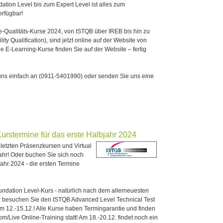
tion Level bis zum Expert Level ist alles zum
erfügbar!
-Qualitäts-Kurse 2024, von ISTQB über IREB bis hin zu
ty Qualification), sind jetzt online auf der Website von
 E-Learning-Kurse finden Sie auf der Website – fertig
ns einfach an (0911-5401990) oder senden Sie uns eine
rstermine für das erste Halbjahr 2024
 letzten Präsenzkursen und Virtual
ahr! Oder buchen Sie sich noch
hr 2024 - die ersten Termine
ndation Level-Kurs - natürlich nach dem allerneuesten
er besuchen Sie den ISTQB Advanced Level Technical Test
am 12.-15.12.! Alle Kurse haben Termingarantie und finden
om/Live Online-Training statt! Am 18.-20.12. findet noch ein