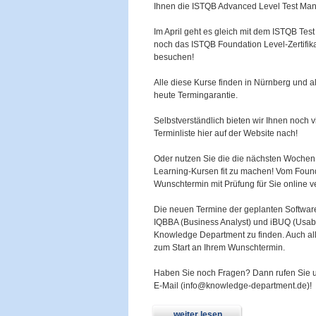
Ihnen die ISTQB Advanced Level Test Ma
Im April geht es gleich mit dem ISTQB Test
noch das ISTQB Foundation Level-Zertifik
besuchen!
Alle diese Kurse finden in Nürnberg und al
heute Termingarantie.
Selbstverständlich bieten wir Ihnen noch v
Terminliste hier auf der Website nach!
Oder nutzen Sie die die nächsten Wochen 
Learning-Kursen fit zu machen! Vom Founda
Wunschtermin mit Prüfung für Sie online v
Die neuen Termine der geplanten Software
IQBBA (Business Analyst) und iBUQ (Usabili
Knowledge Department zu finden. Auch alle
zum Start an Ihrem Wunschtermin.
Haben Sie noch Fragen? Dann rufen Sie u
E-Mail (info@knowledge-department.de)!
weiter lesen