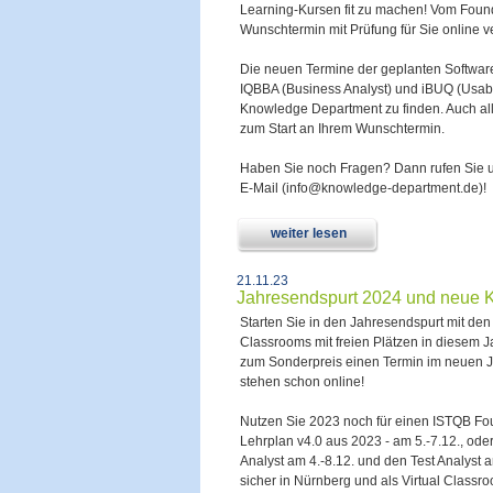
Learning-Kursen fit zu machen! Vom Founda
Wunschtermin mit Prüfung für Sie online v
Die neuen Termine der geplanten Software
IQBBA (Business Analyst) und iBUQ (Usabili
Knowledge Department zu finden. Auch alle
zum Start an Ihrem Wunschtermin.
Haben Sie noch Fragen? Dann rufen Sie u
E-Mail (info@knowledge-department.de)!
weiter lesen
21.11.23
Jahresendspurt 2024 und neue Ku
Starten Sie in den Jahresendspurt mit den
Classrooms mit freien Plätzen in diesem J
zum Sonderpreis einen Termin im neuen Ja
stehen schon online!
Nutzen Sie 2023 noch für einen ISTQB Fou
Lehrplan v4.0 aus 2023 - am 5.-7.12., od
Analyst am 4.-8.12. und den Test Analyst 
sicher in Nürnberg und als Virtual Classro