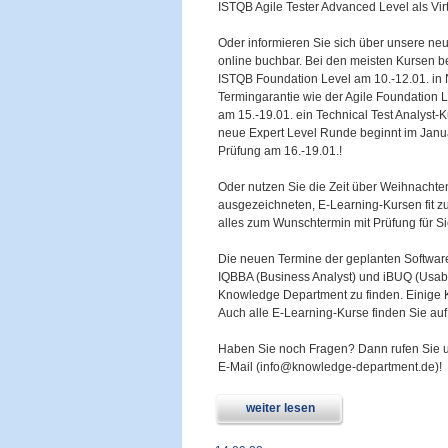
ISTQB Agile Tester Advanced Level als Virt
Oder informieren Sie sich über unsere neue
online buchbar. Bei den meisten Kursen 
ISTQB Foundation Level am 10.-12.01. in 
Termingarantie wie der Agile Foundation 
am 15.-19.01. ein Technical Test Analyst-K
neue Expert Level Runde beginnt im Janua
Prüfung am 16.-19.01.!
Oder nutzen Sie die Zeit über Weihnachte
ausgezeichneten, E-Learning-Kursen fit z
alles zum Wunschtermin mit Prüfung für Si
Die neuen Termine der geplanten Software
IQBBA (Business Analyst) und iBUQ (Usabili
Knowledge Department zu finden. Einige K
Auch alle E-Learning-Kurse finden Sie auf
Haben Sie noch Fragen? Dann rufen Sie u
E-Mail (info@knowledge-department.de)!
weiter lesen