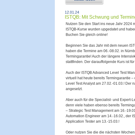
12.01.24
ISTQB: Mit Schwung und Terming
Nutzen Sie den Start ins neue Jahr 2024 
ISTQB-Kurse wurden upgedatet und haben
Buchen Sie gleich online!
Beginnen Sie das Jahr mit dem neuen ISTQ
haben die Termine am 06.-08.02. in Nürnb
Termingarantie! Auch der längere Intensivk
stattfinden. Der darauffolgende Kurs ist fü
Auch der ISTQB Advanced Level Test Mana
virtuell hat heute bereits Termingaranti
Level Test Analyst am 27.02.-01.03.! Der nä
angesetzt.
Aber auch für die Specialist- und Expert-
denn viele haben ebenso bereits Terming
– Strategic Test Management am 16.-19.01.
Automation Engineer am 14.-16.02., der I
Application Tester am 13.-15.03.!
Oder nutzen Sie die die nächsten Wochen 