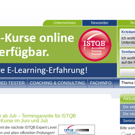
Unternehmen
Newsletter
Te
Kristian
Ich woll
Unterstü
Svetlan
Ich woll
auf die 
IED TESTER
COACHING & CONSULTING
FACHINFO
Aktue
Die ak
Die nä
ab Juli – Termingarantie für ISTQB
Kurse im Juni und Juli
Semina
nt die nächste ISTQB Expert Level
Bitte wäh
 und allen offiziellen Prüfungen!
mit a