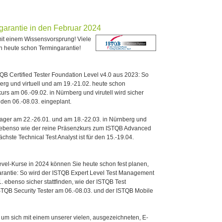
arantie in den Februar 2024
mit einem Wissensvorsprung! Viele
 heute schon Termingarantie!
B Certified Tester Foundation Level v4.0 aus 2023: So
erg und virtuell und am 19.-21.02. heute schon
urs am 06.-09.02. in Nürnberg und virutell wird sicher
r den 06.-08.03. eingeplant.
ger am 22.-26.01. und am 18.-22.03. in Nürnberg und
e – ebenso wie der reine Präsenzkurs zum ISTQB Advanced
chste Technical Test Analyst ist für den 15.-19.04.
Level-Kurse in 2024 können Sie heute schon fest planen,
arantie: So wird der ISTQB Expert Level Test Management
 ebenso sicher stattfinden, wie der ISTQB Test
STQB Security Tester am 06.-08.03. und der ISTQB Mobile
um sich mit einem unserer vielen, ausgezeichneten, E-