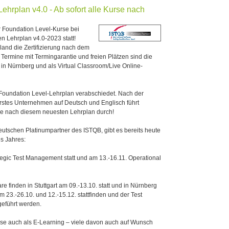
hrplan v4.0 - Ab sofort alle Kurse nach
er Foundation Level-Kurse bei
 Lehrplan v4.0-2023 statt!
land die Zertifizierung nach dem
 Termine mit Termingarantie und freien Plätzen sind die
 in Nürnberg und als Virtual Classroom/Live Online-
Foundation Level-Lehrplan verabschiedet. Nach der
 erstes Unternehmen auf Deutsch und Englisch führt
se nach diesem neuesten Lehrplan durch!
tschen Platinumpartner des ISTQB, gibt es bereits heute
es Jahres:
ategic Test Management statt und am 13.-16.11. Operational
finden in Stuttgart am 09.-13.10. statt und in Nürnberg
m 23.-26.10. und 12.-15.12. stattfinden und der Test
geführt werden.
se auch als E-Learning – viele davon auch auf Wunsch