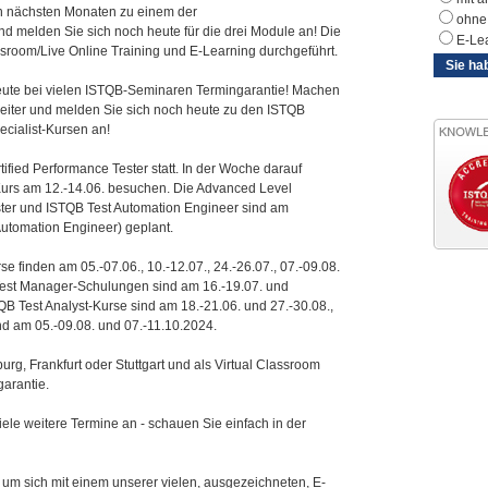
n nächsten Monaten zu einem der
ohne 
d melden Sie sich noch heute für die drei Module an! Die
E-Le
ssroom/Live Online Training und E-Learning durchgeführt.
Sie ha
heute bei vielen ISTQB-Seminaren Termingarantie! Machen
releiter und melden Sie sich noch heute zu den ISTQB
cialist-Kursen an!
tified Performance Tester statt. In der Woche darauf
urs am 12.-14.06. besuchen. Die Advanced Level
ster und ISTQB Test Automation Engineer sind am
 Automation Engineer) geplant.
 finden am 05.-07.06., 10.-12.07., 24.-26.07., 07.-09.08.
 Test Manager-Schulungen sind am 16.-19.07. und
QB Test Analyst-Kurse sind am 18.-21.06. und 27.-30.08.,
nd am 05.-09.08. und 07.-11.10.2024.
rg, Frankfurt oder Stuttgart und als Virtual Classroom
garantie.
iele weitere Termine an - schauen Sie einfach in der
um sich mit einem unserer vielen, ausgezeichneten, E-