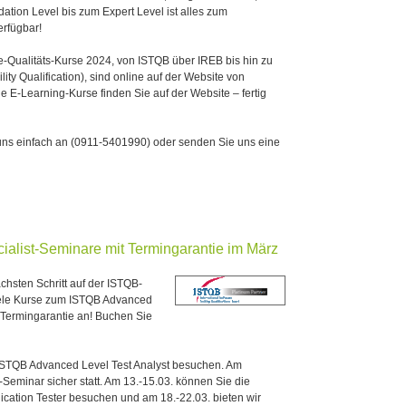
tion Level bis zum Expert Level ist alles zum
erfügbar!
-Qualitäts-Kurse 2024, von ISTQB über IREB bis hin zu
ty Qualification), sind online auf der Website von
 E-Learning-Kurse finden Sie auf der Website – fertig
ns einfach an (0911-5401990) oder senden Sie uns eine
alist-Seminare mit Termingarantie im März
hsten Schritt auf der ISTQB-
viele Kurse zum ISTQB Advanced
 Termingarantie an! Buchen Sie
 ISTQB Advanced Level Test Analyst besuchen. Am
r-Seminar sicher statt. Am 13.-15.03. können Sie die
ication Tester besuchen und am 18.-22.03. bieten wir