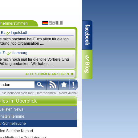
ilnehmerstimmen
 K.
Ingolstadt
te mich nochmal bei Euch allen für die top
tzung, top Organisation ....
a Z.
Hamburg
te mich noch mal für die tolle Vorbereitung
Prüfung bedanken. Wir haben ....
ALLE STIMMEN ANZEIGEN
Sie befinden sich hier:
Unternehmen
-
News Archiv
lles im Überblick
tuellsten News
chsten Termine
r-Schnellsuche
len Sie eine Kursart:
nschließender Zertifizierung