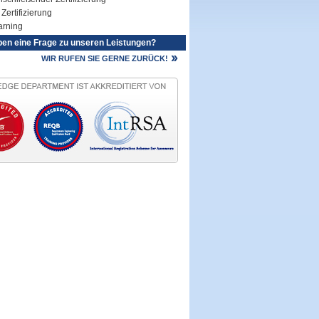
Zertifizierung
arning
ben eine Frage zu unseren Leistungen?
WIR RUFEN SIE GERNE ZURÜCK!