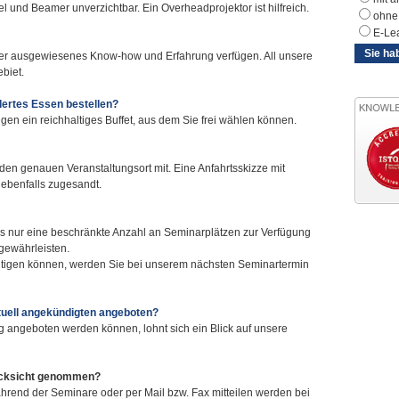
l und Beamer unverzichtbar. Ein Overheadprojektor ist hilfreich.
ohne 
E-Le
Sie ha
ber ausgewiesenes Know-how und Erfahrung verfügen. All unsere
biet.
dertes Essen bestellen?
gen ein reichhaltiges Buffet, aus dem Sie frei wählen können.
 den genauen Veranstaltungsort mit. Eine Anfahrtsskizze mit
benfalls zugesandt.
ils nur eine beschränkte Anzahl an Seminarplätzen zur Verfügung
 gewährleisten.
chtigen können, werden Sie bei unserem nächsten Seminartermin
tuell angekündigten angeboten?
ig angeboten werden können, lohnt sich ein Blick auf unsere
ücksicht genommen?
hrend der Seminare oder per Mail bzw. Fax mitteilen werden bei