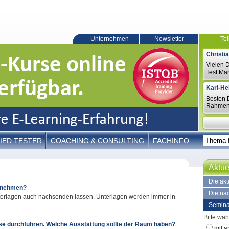
Unternehmen
Newsletter
Te
Christia
Vielen D
Test Man
Karl-He
Besten D
Rahmenb
IED TESTER
COACHING & CONSULTING
FACHINFO
Aktue
Die ak
itnehmen?
Die nä
nterlagen auch nachsenden lassen. Unterlagen werden immer in
Semina
.
Bitte wäh
se durchführen. Welche Ausstattung sollte der Raum haben?
mit a