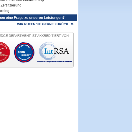
Zertifizierung
arning
ben eine Frage zu unseren Leistungen?
WIR RUFEN SIE GERNE ZURÜCK!