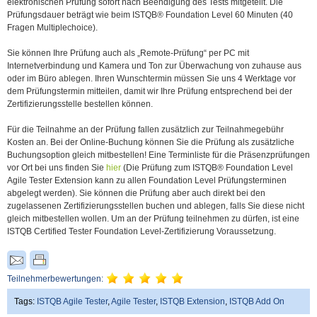
elektronischen Prüfung sofort nach Beendigung des Tests mitgeteilt. Die
Prüfungsdauer beträgt wie beim ISTQB® Foundation Level 60 Minuten (40
Fragen Multiplechoice).
Sie können Ihre Prüfung auch als „Remote-Prüfung“ per PC mit
Internetverbindung und Kamera und Ton zur Überwachung von zuhause aus
oder im Büro ablegen. Ihren Wunschtermin müssen Sie uns 4 Werktage vor
dem Prüfungstermin mitteilen, damit wir Ihre Prüfung entsprechend bei der
Zertifizierungsstelle bestellen können.
Für die Teilnahme an der Prüfung fallen zusätzlich zur Teilnahmegebühr
Kosten an. Bei der Online-Buchung können Sie die Prüfung als zusätzliche
Buchungsoption gleich mitbestellen! Eine Terminliste für die Präsenzprüfungen
vor Ort bei uns finden Sie
hier
(Die Prüfung zum ISTQB® Foundation Level
Agile Tester Extension kann zu allen Foundation Level Prüfungsterminen
abgelegt werden). Sie können die Prüfung aber auch direkt bei den
zugelassenen Zertifizierungsstellen buchen und ablegen, falls Sie diese nicht
gleich mitbestellen wollen. Um an der Prüfung teilnehmen zu dürfen, ist eine
ISTQB Certified Tester Foundation Level-Zertifizierung Voraussetzung.
Teilnehmerbewertungen:
Tags:
ISTQB Agile Tester
,
Agile Tester
,
ISTQB Extension
,
ISTQB Add On