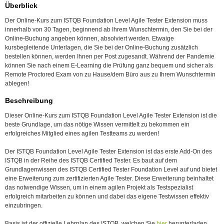
Überblick
Der Online-Kurs zum ISTQB Foundation Level Agile Tester Extension muss
innerhalb von 30 Tagen, beginnend ab Ihrem Wunschtermin, den Sie bei der
Online-Buchung angeben können, absolviert werden. Etwaige
kursbegleitende Unterlagen, die Sie bei der Online-Buchung zusätzlich
bestellen können, werden Ihnen per Post zugesandt. Während der Pandemie
können Sie nach einem E-Learning die Prüfung ganz bequem und sicher als
Remote Proctored Exam von zu Hause/dem Büro aus zu Ihrem Wunschtermin
ablegen!
Beschreibung
Dieser Online-Kurs zum ISTQB Foundation Level Agile Tester Extension ist die
beste Grundlage, um das nötige Wissen vermittelt zu bekommen ein
erfolgreiches Mitglied eines agilen Testteams zu werden!
Der ISTQB Foundation Level Agile Tester Extension ist das erste Add-On des
ISTQB in der Reihe des ISTQB Certified Tester. Es baut auf dem
Grundlagenwissen des ISTQB Certified Tester Foundation Level auf und bietet
eine Erweiterung zum zertifizierten Agile Tester. Diese Erweiterung beinhaltet
das notwendige Wissen, um in einem agilen Projekt als Testspezialist
erfolgreich mitarbeiten zu können und dabei das eigene Testwissen effektiv
einzubringen.
Basis ist der offizielle Lehrplan des ISTQB, welchen Sie
hier
herunterladen