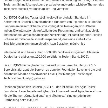
Gebrauch gemacht. Genau hier setzt unsere Ausbildung zum ISTQB Certified
Tester an. Schnell, kompakt und praxisrelevant werden wichtige Themen des
Testens vorgestellt, veranschaulicht und vermittelt.
Der ISTQB Certified Tester ist ein weltweit verbreiteter Standard im
Softwaretest-Bereich. Derzeit arbeiten Hunderte von Experten aus über 80
Ländern an diesem Schema, von Portugal bis Norwegen, von USA bis
Indien. Die internationale Aufstellung des Programms, und somit auch die
internationale Vergleichbarkeit der Zertifizierung, ist damit gegeben. Dieses
Schema ist mittlerweile so weltumspannend, dass eine einheitliche
Zertifizierung in den unterschiedlichsten Sprachen möglich ist.
International sind bereits über 1.000.000 Zertifikate ausgestellt. Alleine in
Deutschland gibt es gut 100.000 zertifizierte Tester (Stand: 2025).
Das ISTQB-Schema gliedert sich aktuell in drei Bereiche. Der „CORE“-
Bereich ist der zentrale Bereich, zu dem der Foundation Level und die drei
bekannten Module des Advanced Level (Test Manager, Test Analyst,
Technical Test Analyst) gehören.
Daneben gibt es den Bereich „AGILE“ – dort ist aktuell der Agile Tester
Foundation Level bereits verfügbar. Die Advanced Level Agile Tester-Kurse
für die Themen „Organizational“ und „Technical“ sind gerade in der
Erarbeitung beim ISTQB®.