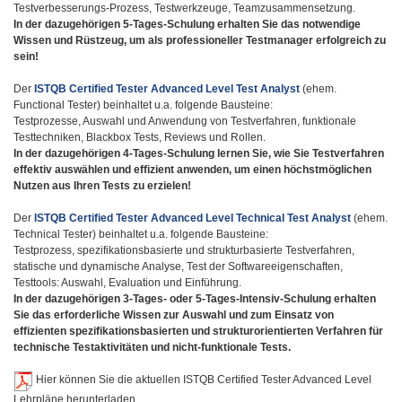
Testverbesserungs-Prozess, Testwerkzeuge, Teamzusammensetzung.
In der dazugehörigen 5-Tages-Schulung erhalten Sie das notwendige
Wissen und Rüstzeug, um als professioneller Testmanager erfolgreich zu
sein!
Der
ISTQB Certified Tester Advanced Level Test Analyst
(ehem.
Functional Tester)
beinhaltet u.a. folgende Bausteine:
Testprozesse, Auswahl und Anwendung von Testverfahren, funktionale
Testtechniken, Blackbox Tests, Reviews und Rollen.
I
n der dazugehörigen 4-Tages-Schulung lernen Sie, wie Sie Testverfahren
effektiv auswählen und effizient anwenden, um einen höchstmöglichen
Nutzen aus Ihren Tests zu erzielen!
Der
ISTQB Certified Tester Advanced Level Technical Test Analyst
(ehem.
Technical Tester) beinhaltet u.a. folgende Bausteine:
Testprozess, spezifikationsbasierte und strukturbasierte Testverfahren,
statische und dynamische Analyse, Test der Softwareeigenschaften,
Testtools: Auswahl, Evaluation und Einführung.
In der dazugehörigen 3-Tages- oder 5-Tages-Intensiv-Schulung erhalten
Sie das erforderliche Wissen zur Auswahl und zum Einsatz von
effizienten spezifikationsbasierten und strukturorientierten Verfahren für
technische Testaktivitäten und nicht-funktionale Tests.
Hier können Sie die aktuellen ISTQB Certified Tester Advanced Level
Lehrpläne herunterladen.