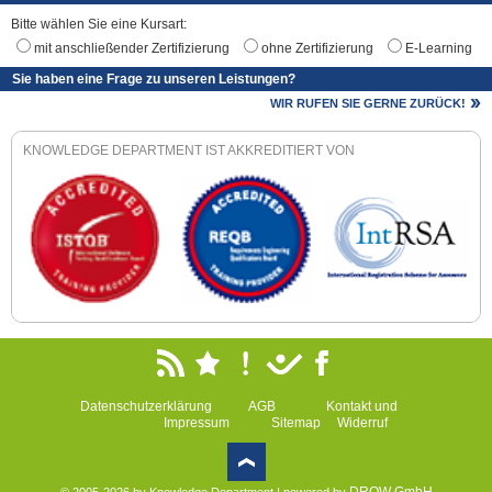
Bitte wählen Sie eine Kursart:
mit anschließender Zertifizierung
ohne Zertifizierung
E-Learning
Sie haben eine Frage zu unseren Leistungen?
WIR RUFEN SIE GERNE ZURÜCK!
KNOWLEDGE DEPARTMENT IST AKKREDITIERT VON
Datenschutzerklärung
AGB
Kontakt und
Impressum
Sitemap
Widerruf